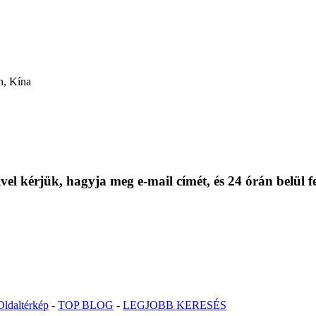
n, Kína
el kérjük, hagyja meg e-mail címét, és 24 órán belül f
Oldaltérkép
-
TOP BLOG
-
LEGJOBB KERESÉS