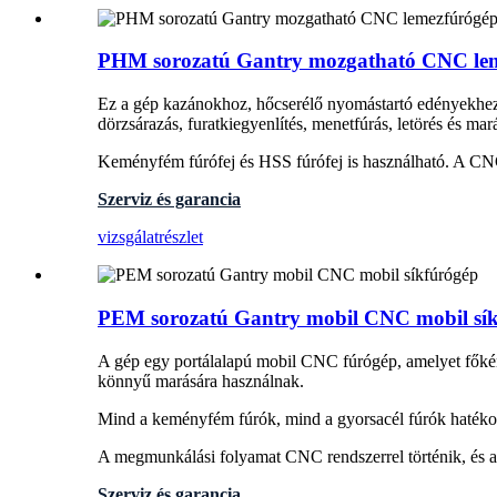
PHM sorozatú Gantry mozgatható CNC le
Ez a gép kazánokhoz, hőcserélő nyomástartó edényekhez,
dörzsárazás, furatkiegyenlítés, menetfúrás, letörés és mar
Keményfém fúrófej és HSS fúrófej is használható. A CN
Szerviz és garancia
vizsgálat
részlet
PEM sorozatú Gantry mobil CNC mobil sí
A gép egy portálalapú mobil CNC fúrógép, amelyet főként
könnyű marására használnak.
Mind a keményfém fúrók, mind a gyorsacél fúrók hatékon
A megmunkálási folyamat CNC rendszerrel történik, és a
Szerviz és garancia