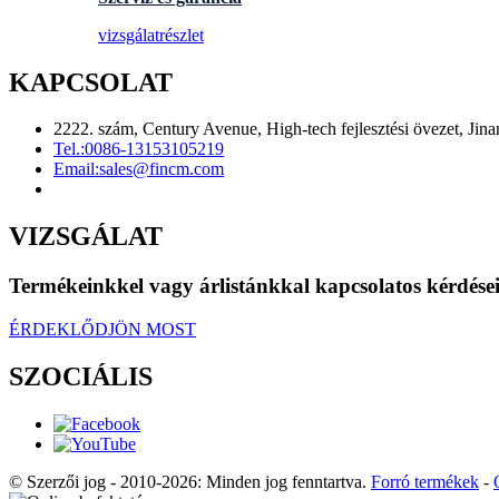
vizsgálat
részlet
KAPCSOLAT
2222. szám, Century Avenue, High-tech fejlesztési övezet, Jina
Tel.:
0086-13153105219
Email:
sales@fincm.com
VIZSGÁLAT
Termékeinkkel vagy árlistánkkal kapcsolatos kérdéseiv
ÉRDEKLŐDJÖN MOST
SZOCIÁLIS
© Szerzői jog - 2010-2026: Minden jog fenntartva.
Forró termékek
-