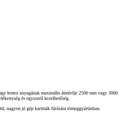
a vagy lemez anyagának maximális átmérője 2500 mm vagy 3000
elékenység és egyszerű kezelhetőség.
dül, nagyon jó gép karimák fúrására tömeggyártásban.