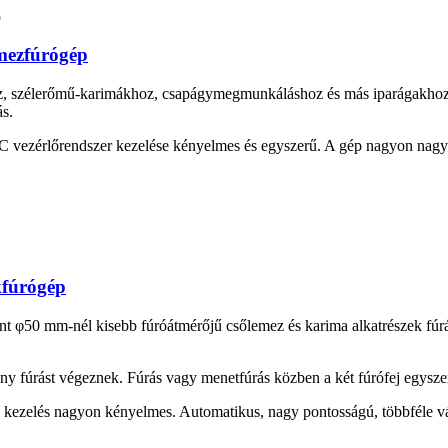
mezfúrógép
 szélerőmű-karimákhoz, csapágymegmunkáláshoz és más iparágakhoz has
ás.
C vezérlőrendszer kezelése kényelmes és egyszerű. A gép nagyon nag
kfúrógép
 φ50 mm-nél kisebb fúróátmérőjű csőlemez és karima alkatrészek fúrásár
y fúrást végeznek. Fúrás vagy menetfúrás közben a két fúrófej egysze
 kezelés nagyon kényelmes. Automatikus, nagy pontosságú, többféle vál