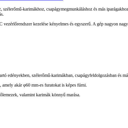
 szélerőmű-karimákhoz, csapágymegmunkáláshoz és más iparágakhoz has
ás.
C vezérlőrendszer kezelése kényelmes és egyszerű. A gép nagyon nag
tartó edényekben, szélerőmű-karimákban, csapágyfeldolgozásban és má
 amely akár φ60 mm-es furatokat is képes fúrni.
 csőlemezek, valamint karimák könnyű marása.