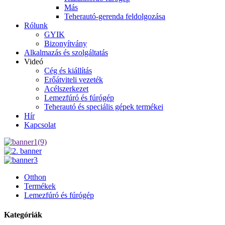
Más
Teherautó-gerenda feldolgozása
Rólunk
GYIK
Bizonyítvány
Alkalmazás és szolgáltatás
Videó
Cég és kiállítás
Erőátviteli vezeték
Acélszerkezet
Lemezfúró és fúrógép
Teherautó és speciális gépek termékei
Hír
Kapcsolat
Otthon
Termékek
Lemezfúró és fúrógép
Kategóriák