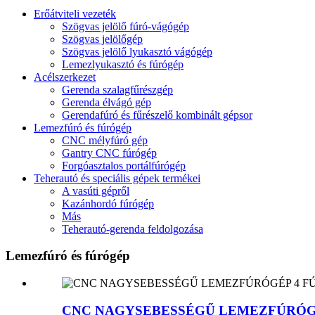
Erőátviteli vezeték
Szögvas jelölő fúró-vágógép
Szögvas jelölőgép
Szögvas jelölő lyukasztó vágógép
Lemezlyukasztó és fúrógép
Acélszerkezet
Gerenda szalagfűrészgép
Gerenda élvágó gép
Gerendafúró és fűrészelő kombinált gépsor
Lemezfúró és fúrógép
CNC mélyfúró gép
Gantry CNC fúrógép
Forgóasztalos portálfúrógép
Teherautó és speciális gépek termékei
A vasúti gépről
Kazánhordó fúrógép
Más
Teherautó-gerenda feldolgozása
Lemezfúró és fúrógép
CNC NAGYSEBESSÉGŰ LEMEZFÚRÓG