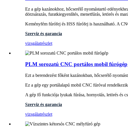
Ez a gép kazánokhoz, hőcserélő nyomástartó edényekhez,
dörzsárazás, furatkiegyenlítés, menetfúrás, letörés és mar
Keményfém fúrófej és HSS fúrófej is használható. A CN
Szerviz és garancia
vizsgálat
részlet
PLM sorozatú CNC portálos mobil fúrógép
Ezt a berendezést főként kazánokban, hőcserélő nyomás
Ez a gép egy portálalapú mobil CNC fúróval rendelkezik,
A gép fő funkciója lyukak fúrása, hornyolás, letörés és
Szerviz és garancia
vizsgálat
részlet