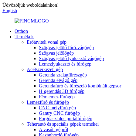
Üdvözöljük weboldalainkon!
English
Otthon
Termékek
Erőátviteli vonal gép
Szögvas jelölő fúró-vágógép
Szögvas jelölőgép
Szögvas jelölő lyukasztó vágógép
Lemezlyukasztó és fúrógép
Acélszerkezeti gép
Gerenda szalagfűrészgép
Gerenda élvágó gép
Gerendafúró és fűrészelő kombinált gépsor
H-gerendás 3D fúrógép
Fémlemez fúrógép
Lemezfúró és fúrógép
CNC mélyfúró gép
Gantry CNC fúrógép
Forgóasztalos portálfúrógép
Teherautó és speciális gépek termékei
A vasúti gépről
Kazánhordó fúrógép