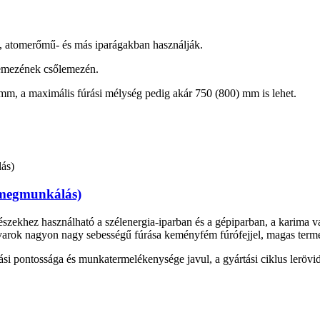
-, atomerőmű- és más iparágakban használják.
őlemezének csőlemezén.
m, a maximális fúrási mélység pedig akár 750 (800) mm is lehet.
 megmunkálás)
észekhez használható a szélenergia-iparban és a gépiparban, a karim
avarok nagyon nagy sebességű fúrása keményfém fúrófejjel, magas term
ási pontossága és munkatermelékenysége javul, a gyártási ciklus lerövi