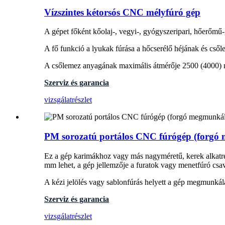
Vízszintes kétorsós CNC mélyfúró gép
A gépet főként kőolaj-, vegyi-, gyógyszeripari, hőerőmű
A fő funkció a lyukak fúrása a hőcserélő héjának és cs
A csőlemez anyagának maximális átmérője 2500 (4000) m
Szerviz és garancia
vizsgálat
részlet
PM sorozatú portálos CNC fúrógép (forgó
Ez a gép karimákhoz vagy más nagyméretű, kerek alkatr
mm lehet, a gép jellemzője a furatok vagy menetfúró cs
A kézi jelölés vagy sablonfúrás helyett a gép megmunkál
Szerviz és garancia
vizsgálat
részlet