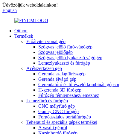
Üdvözöljük weboldalainkon!
English
Otthon
Termékek
Erőátviteli vonal gép
Szögvas jelölő fúró-vágógép
Szögvas jelölőgép
Szögvas jelölő lyukasztó vágógép
Lemezlyukasztó és fúrógép
Acélszerkezeti gép
Gerenda szalagfűrészgép
Gerenda élvágó gép
Gerendafúró és fűrészelő kombinált gépsor
H-gerenda 3D fúrógép
Fúrógép fémlemezhez/lemezhez
Lemezfúró és fúrógép
CNC mélyfúró gép
Gantry CNC fúrógép
Forgóasztalos portálfúrógép
Teherautó és speciális gépek termékei
A vasúti gépről
Kazánhordó fúrógép