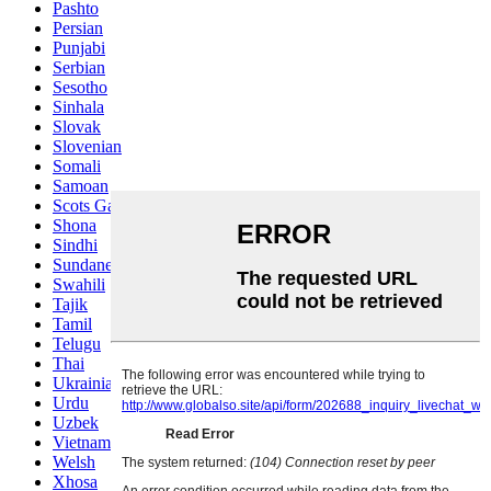
Pashto
Persian
Punjabi
Serbian
Sesotho
Sinhala
Slovak
Slovenian
Somali
Samoan
Scots Gaelic
Shona
Sindhi
Sundanese
Swahili
Tajik
Tamil
Telugu
Thai
Ukrainian
Urdu
Uzbek
Vietnamese
Welsh
Xhosa