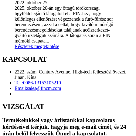
2022. október 25.
2025. október 20-án egy öttagú törökországi
ügyféldelegáció látogatott el a FIN-hez, hogy
különleges ellenőrzést végezzenek a fúró-fűrész sor
berendezésein, azzal a céllal, hogy kiváló minőségű
berendezésmegoldásokat találjanak acélszerkezet-
gyártó üzletáguk számára. A látogatás során a FIN
mérnöki csapata...
Részletek megtekintése
KAPCSOLAT
2222. szám, Century Avenue, High-tech fejlesztési övezet,
Jinan, Kína
Tel.:
0086-13153105219
Email:
sales@fincm.com
VIZSGÁLAT
Termékeinkkel vagy árlistánkkal kapcsolatos
kérdéseivel kérjük, hagyja meg e-mail címét, és 24
órán belül felvesszük Önnel a kapcsolatot.