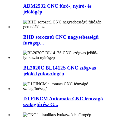
ADM2532 CNC fúró-, nyíró- és
jelölőgép
BHD sorozatú CNC nagysebességű
fúrógép...
BL2020C BL1412S CNC szögvas
jelölő lyukasztógép
DJ FINCM Automata CNC fémvágó
szalagfűrész G...