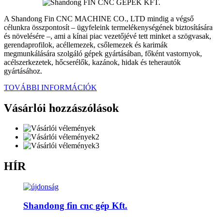
A Shandong Fin CNC MACHINE CO., LTD mindig a végső
célunkra összpontosít – ügyfeleink termelékenységének biztosítására
és növelésére –, ami a kínai piac vezetőjévé tett minket a szögvasak,
gerendaprofilok, acéllemezek, csőlemezek és karimák
megmunkálására szolgáló gépek gyártásában, főként vastornyok,
acélszerkezetek, hőcserélők, kazánok, hidak és teherautók
gyártásához.
TOVÁBBI INFORMÁCIÓK
Vásárlói hozzászólások
HÍR
Shandong fin cnc gép Kft.