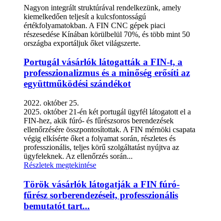
Nagyon integrált struktúrával rendelkezünk, amely
kiemelkedően teljesít a kulcsfontosságú
értékfolyamatokban. A FIN CNC gépek piaci
részesedése Kínában körülbelül 70%, és több mint 50
országba exportáljuk őket világszerte.
Portugál vásárlók látogatták a FIN-t, a
professzionalizmus és a minőség erősíti az
együttműködési szándékot
2022. október 25.
2025. október 21-én két portugál ügyfél látogatott el a
FIN-hez, akik fúró- és fűrészsoros berendezések
ellenőrzésére összpontosítottak. A FIN mérnöki csapata
végig elkísérte őket a folyamat során, részletes és
professzionális, teljes körű szolgáltatást nyújtva az
ügyfeleknek. Az ellenőrzés során...
Részletek megtekintése
Török vásárlók látogatják a FIN fúró-
fűrész sorberendezéseit, professzionális
bemutatót tart...