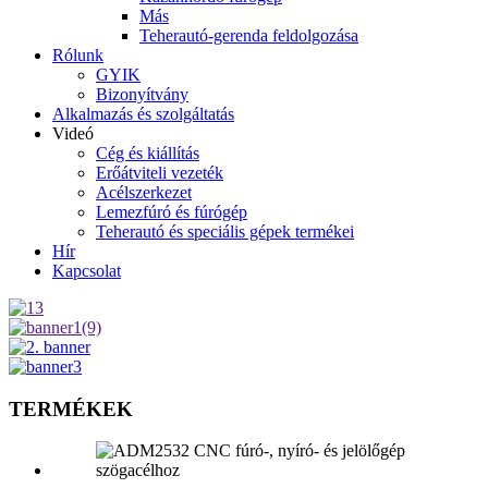
Más
Teherautó-gerenda feldolgozása
Rólunk
GYIK
Bizonyítvány
Alkalmazás és szolgáltatás
Videó
Cég és kiállítás
Erőátviteli vezeték
Acélszerkezet
Lemezfúró és fúrógép
Teherautó és speciális gépek termékei
Hír
Kapcsolat
TERMÉKEK