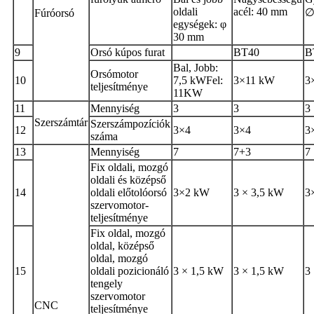
oldali
acél: 40 mm
∅
Fúróorsó
egységek: φ
30 mm
9
Orsó kúpos furat
BT40
B
Bal, Jobb:
Orsómotor
10
7,5 kW
Fel:
3×11 kW
3
teljesítménye
11KW
11
Mennyiség
3
3
3
Szerszámtár
Szerszámpozíciók
12
3×4
3×4
3
száma
13
Mennyiség
7
7+3
7
Fix oldali, mozgó
oldali és középső
14
oldali előtolóorsó
3×2 kW
3 × 3,5 kW
3
szervomotor-
teljesítménye
Fix oldal, mozgó
oldal, középső
oldal, mozgó
15
oldali pozicionáló
3 × 1,5 kW
3 × 1,5 kW
3
tengely
szervomotor
CNC
teljesítménye