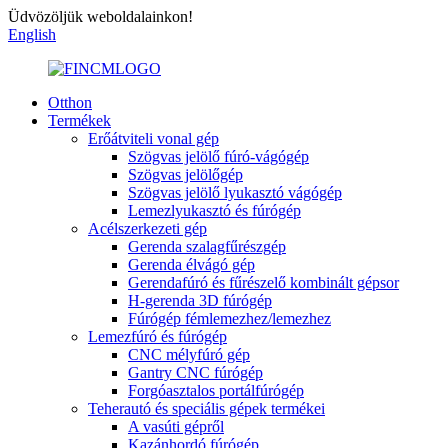
Üdvözöljük weboldalainkon!
English
Otthon
Termékek
Erőátviteli vonal gép
Szögvas jelölő fúró-vágógép
Szögvas jelölőgép
Szögvas jelölő lyukasztó vágógép
Lemezlyukasztó és fúrógép
Acélszerkezeti gép
Gerenda szalagfűrészgép
Gerenda élvágó gép
Gerendafúró és fűrészelő kombinált gépsor
H-gerenda 3D fúrógép
Fúrógép fémlemezhez/lemezhez
Lemezfúró és fúrógép
CNC mélyfúró gép
Gantry CNC fúrógép
Forgóasztalos portálfúrógép
Teherautó és speciális gépek termékei
A vasúti gépről
Kazánhordó fúrógép