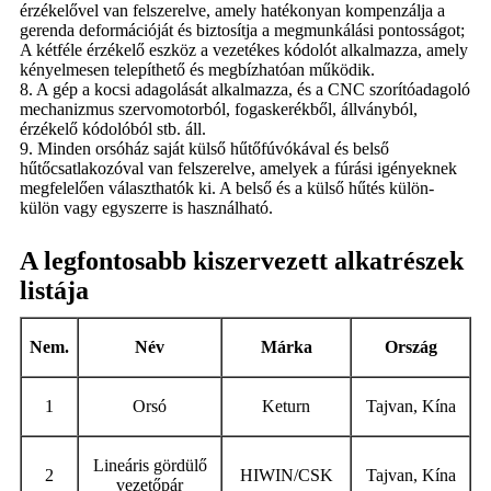
érzékelővel van felszerelve, amely hatékonyan kompenzálja a
gerenda deformációját és biztosítja a megmunkálási pontosságot;
A kétféle érzékelő eszköz a vezetékes kódolót alkalmazza, amely
kényelmesen telepíthető és megbízhatóan működik.
8. A gép a kocsi adagolását alkalmazza, és a CNC szorítóadagoló
mechanizmus szervomotorból, fogaskerékből, állványból,
érzékelő kódolóból stb. áll.
9. Minden orsóház saját külső hűtőfúvókával és belső
hűtőcsatlakozóval van felszerelve, amelyek a fúrási igényeknek
megfelelően választhatók ki. A belső és a külső hűtés külön-
külön vagy egyszerre is használható.
A legfontosabb kiszervezett alkatrészek
listája
Nem.
Név
Márka
Ország
1
Orsó
Keturn
Tajvan, Kína
Lineáris gördülő
2
HIWIN/CSK
Tajvan, Kína
vezetőpár