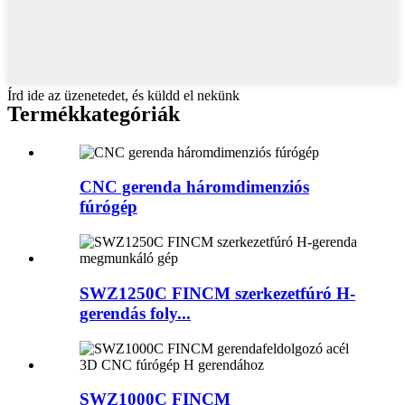
Írd ide az üzenetedet, és küldd el nekünk
Termékkategóriák
CNC gerenda háromdimenziós
fúrógép
SWZ1250C FINCM szerkezetfúró H-
gerendás foly...
SWZ1000C FINCM