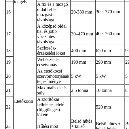
tengely
A fix és a mozgó
oldal fel-le
30～370 mm
16
20-380 mm
mozgási
távolsága
A középső oldal
bal és jobb
40～760 mm
17
30–470 mm
vízszintes
távolsága
Szélesség-
18
400 mm
650 mm
9
érzékelési löket
Webészlelési
19
190 mm
290 mm
2
ecsetvonás
Az etetőkocsi
20
szervomotorjának
5 kW
5 kW
5
teljesítménye
Maximális etetési
21
2,5 tonna
10 tonna
8
súly
A szorítókar
Etetőkocsi
felfelé és lefelé
22
520 mm
(függőleges)
lökete
Belső hűtés
Belső hűtés +
B
23
Hűtési mód
+ külső
külső hűtés
+ 