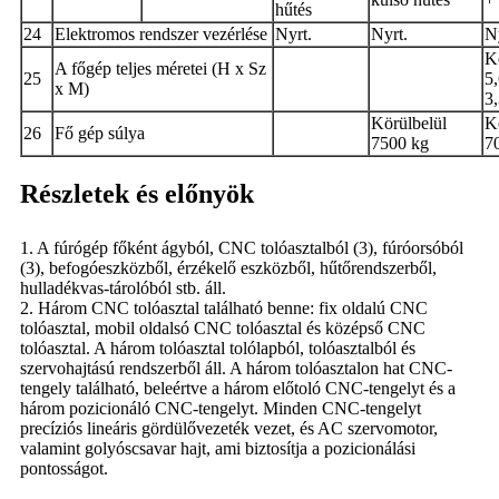
hűtés
24
Elektromos rendszer vezérlése
Nyrt.
Nyrt.
N
K
A főgép teljes méretei (H x Sz
25
5,
x M)
3
Körülbelül
K
26
Fő gép súlya
7500 kg
7
Részletek és előnyök
1. A fúrógép főként ágyból, CNC tolóasztalból (3), fúróorsóból
(3), befogóeszközből, érzékelő eszközből, hűtőrendszerből,
hulladékvas-tárolóból stb. áll.
2. Három CNC tolóasztal található benne: fix oldalú CNC
tolóasztal, mobil oldalsó CNC tolóasztal és középső CNC
tolóasztal. A három tolóasztal tolólapból, tolóasztalból és
szervohajtású rendszerből áll. A három tolóasztalon hat CNC-
tengely található, beleértve a három előtoló CNC-tengelyt és a
három pozicionáló CNC-tengelyt. Minden CNC-tengelyt
precíziós lineáris gördülővezeték vezet, és AC szervomotor,
valamint golyóscsavar hajt, ami biztosítja a pozicionálási
pontosságot.