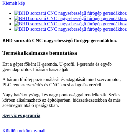
BHD sorozatú CNC nagysebességű fúrógép gerendákhoz
Termékalkalmazás bemutatása
Ezt a gépet főként H-gerenda, U-profil, I-gerenda és egyéb
gerendaprofilok fúrására használják.
A három fúrófej pozicionálását és adagolását mind szervomotor,
PLC rendszervezérlés és CNC kocsi adagolás vezérli.
Nagy hatékonysággal és nagy pontossággal rendelkezik. Széles
körben alkalmazható az építőiparban, hídszerkezetekben és más
acélmegmunkáló iparágakban.
Szerviz és garancia
Küldjön nekünk e-mailt