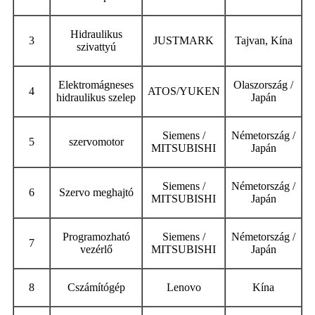
Hidraulikus
3
JUSTMARK
Tajvan, Kína
szivattyú
Elektromágneses
Olaszország /
4
ATOS/YUKEN
hidraulikus szelep
Japán
Siemens /
Németország /
5
szervomotor
MITSUBISHI
Japán
Siemens /
Németország /
6
Szervo meghajtó
MITSUBISHI
Japán
Programozható
Siemens /
Németország /
7
vezérlő
MITSUBISHI
Japán
8
C
számítógép
Lenovo
Kína