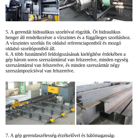
5. A gerendát hidraulikus szorítóval rögzítik. Öt hidraulikus
henger áll rendelkezésre a vízszintes és a függőleges szorításhoz.
A vízszintes szorítás fix oldalsó referenciapontból és mozgó
oldalsó szorítópontból áll.
6. A több furatátmérő feldolgozásának kielégítése érdekében a
gép három soros szerszámtárral van felszerelve, minden egység
szerszámtárral van felszerelve, és minden szerszámtár négy
szerszámpozícióval van felszerelve.
7. A gép gerendaszélesség-érzékelővel és hálómagasság-