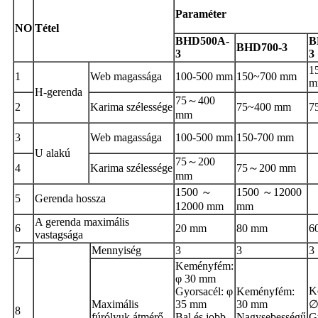
Paraméter
NO
Tétel
B
HD500A-
B
B
HD700-3
3
3
1
1
Web magassága
100-500 mm
150~700 mm
m
H-gerenda
75～400
2
Karima szélessége
75~400 mm
7
mm
3
Web magassága
100-500 mm
150-700 mm
U alakú
75～200
4
Karima szélessége
75～200 mm
mm
1500 ～
1500 ～12000
5
Gerenda hossza
12000 mm
mm
A gerenda maximális
6
20 mm
80 mm
6
vastagsága
7
Mennyiség
3
3
3
Keményfém:
φ 30 mm
K
Gyorsacél: φ
Keményfém:
Maximális
35 mm
30 mm
∅
8
fúrólyuk átmérő
Bal és jobb
Nagysebességű
G