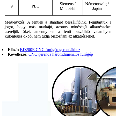
Siemens /
Németország /
9
P
LC
M
itubishi
Japán
Megjegyzés: A fentiek a standard beszállítóink. Fenntartjuk a
jogot, hogy más márkájú, azonos minőségű alkatrészekre
cseréljük őket, amennyiben a fenti beszállító valamilyen
különleges okból nem tudja biztosítani az alkatrészeket.
Előző:
BD200E CNC fúrógép gerendákhoz
Következő:
CNC gerenda háromdimenziós fúrógép