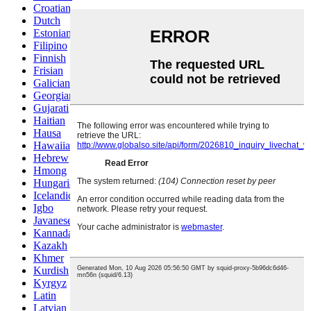
Croatian
Dutch
Estonian
Filipino
Finnish
Frisian
Galician
Georgian
Gujarati
Haitian
Hausa
Hawaiian
Hebrew
Hmong
Hungarian
Icelandic
Igbo
Javanese
Kannada
Kazakh
Khmer
Kurdish
Kyrgyz
Latin
Latvian