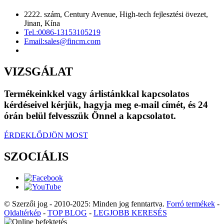
2222. szám, Century Avenue, High-tech fejlesztési övezet,
Jinan, Kína
Tel.:
0086-13153105219
Email:
sales@fincm.com
VIZSGÁLAT
Termékeinkkel vagy árlistánkkal kapcsolatos
kérdéseivel kérjük, hagyja meg e-mail címét, és 24
órán belül felvesszük Önnel a kapcsolatot.
ÉRDEKLŐDJÖN MOST
SZOCIÁLIS
© Szerzői jog - 2010-2025: Minden jog fenntartva.
Forró termékek
-
Oldaltérkép
-
TOP BLOG
-
LEGJOBB KERESÉS