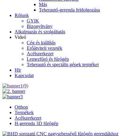
Más
Teherautó-gerenda feldolgozása
Rólunk
GYIK
Bizonyítvány
Alkalmazás és szolgáltatás
Videó
Cég és kiállítás
Erőátviteli vezeték
Acélszerkezet
Lemezfúró és fúrógép
Teherautó és speciális gépek termékei
Hír
Kapcsolat
Otthon
Termékek
Acélszerkezet
H-gerenda 3D fúrógép