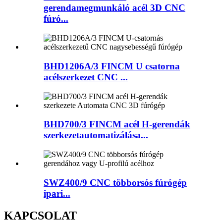
gerendamegmunkáló acél 3D CNC
fúró...
BHD1206A/3 FINCM U csatorna
acélszerkezet CNC ...
BHD700/3 FINCM acél H-gerendák
szerkezetautomatizálása...
SWZ400/9 CNC többorsós fúrógép
ipari...
KAPCSOLAT