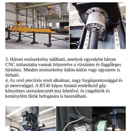
3. Három orsószekrény található, amelyek egyenként három
CNC tolóasztalra vannak felszerelve a vízszintes és függőleges
fúráshoz. Minden orsószekrény külön-külön vagy egyszerre is
fúrható.
4. Az orsó precíziós orsót alkalmaz, nagy forgáspontossággal és
jó merevséggel. A BT40 kúpos furattal rendelkező gép
kényelmes szerszámcserét tesz lehetővé, és csigafúrók és
keményfém fúrók befogására is használható.