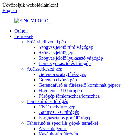
Üdvözöljük weboldalainkon!
English
Otthon
Termékek
Erőátviteli vonal gép
Szögvas jelölő fúró-vágógép
Szögvas jelölőgép
Szögvas jelölő lyukasztó vágógép
Lemezlyukasztó és fúrógép
Acélszerkezeti gép
Gerenda szalagfűrészgép
Gerenda élvágó gép
Gerendafúró és fűrészelő kombinált gépsor
H-gerenda 3D fúrógép
Fúrógép fémlemezhez/lemezhez
Lemezfúró és fúrógép
CNC mélyfúró gép
Gantry CNC fúrógép
Forgóasztalos portálfúrógép
Teherautó és speciális gépek termékei
A vasúti gépről
Kazánhordó fúrógép