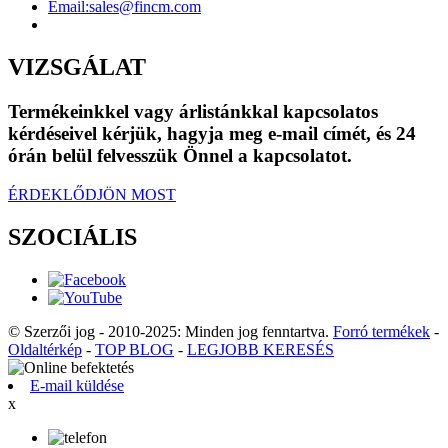
Email:
sales@fincm.com
VIZSGÁLAT
Termékeinkkel vagy árlistánkkal kapcsolatos
kérdéseivel kérjük, hagyja meg e-mail címét, és 24
órán belül felvesszük Önnel a kapcsolatot.
ÉRDEKLŐDJÖN MOST
SZOCIÁLIS
© Szerzői jog - 2010-2025: Minden jog fenntartva.
Forró termékek
-
Oldaltérkép
-
TOP BLOG
-
LEGJOBB KERESÉS
E-mail küldése
x