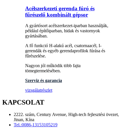
Acélszerkezeti gerenda fúró és
fűrészelő kombinált gépsor
A gyártósort acélszerkezet-iparban használják,
például építőiparban, hidak és vastornyok
gyártásában.
A fő funkció H-alakú acél, csatornaacél, I-
gerendák és egyéb gerendaprofilok fúrása és
fűrészelése.
Nagyon jól működik több fajta
tömegtermelésében.
Szerviz és garancia
vizsgálat
részlet
KAPCSOLAT
2222. szám, Century Avenue, High-tech fejlesztési övezet,
Jinan, Kína
Tel.:
0086-13153105219