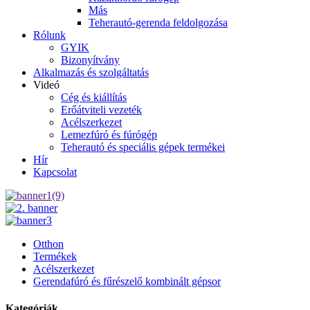
Más
Teherautó-gerenda feldolgozása
Rólunk
GYIK
Bizonyítvány
Alkalmazás és szolgáltatás
Videó
Cég és kiállítás
Erőátviteli vezeték
Acélszerkezet
Lemezfúró és fúrógép
Teherautó és speciális gépek termékei
Hír
Kapcsolat
Otthon
Termékek
Acélszerkezet
Gerendafúró és fűrészelő kombinált gépsor
Kategóriák