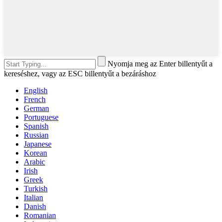
Nyomja meg az Enter billentyűt a
kereséshez, vagy az ESC billentyűt a bezáráshoz
English
French
German
Portuguese
Spanish
Russian
Japanese
Korean
Arabic
Irish
Greek
Turkish
Italian
Danish
Romanian