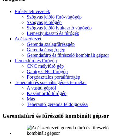
Erőátviteli vezeték
Szögvas jelölő fúró-vágógép
Szögvas jelölőgép
Szögvas jelölő lyukasztó vágógép
Lemezlyukasztó és fúrógép
Acélszerkezet
Gerenda szalagfűrészgép
Gerenda élvágó gép
Gerendafúró és fűrészelő kombinált gépsor
Lemezfúró és fúrógép
CNC mélyfúró gép
Gantry CNC fúrógép
Forgóasztalos portálfúrógép
Teherautó és speciális gépek termékei
A vasúti gépről
Kazánhordó fúrógép
Más
Teherautó-gerenda feldolgozása
Gerendafúró és fűrészelő kombinált gépsor